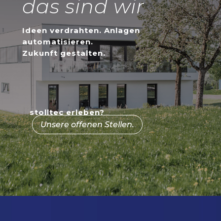
das sind wir
Ideen verdrahten. Anlagen
automatisieren.
Zukunft gestalten.
stolltec erleben?
Unsere offenen Stellen.